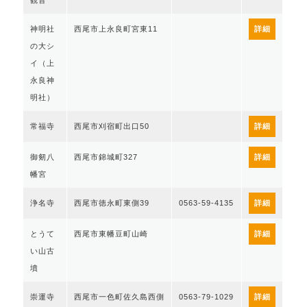
観音
神明社
西尾市上永良町宮東11
詳細
の大シ
イ（上
永良神
明社）
常福寺
西尾市刈宿町出口50
詳細
御剱八
西尾市錦城町327
詳細
幡宮
浄名寺
西尾市徳永町東側39
0563-59-4135
詳細
とうて
西尾市東幡豆町山崎
詳細
い山古
墳
崇運寺
西尾市一色町佐久島西側
0563-79-1029
詳細