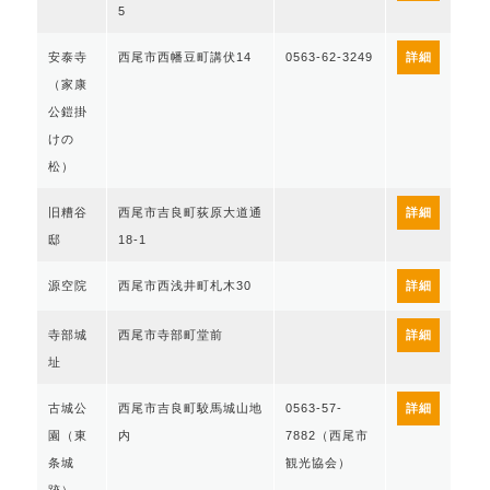
5
安泰寺
西尾市西幡豆町講伏14
0563-62-3249
詳細
（家康
公鎧掛
けの
松）
旧糟谷
西尾市吉良町荻原大道通
詳細
邸
18-1
源空院
西尾市西浅井町札木30
詳細
寺部城
西尾市寺部町堂前
詳細
址
古城公
西尾市吉良町駮馬城山地
0563-57-
詳細
園（東
内
7882（西尾市
条城
観光協会）