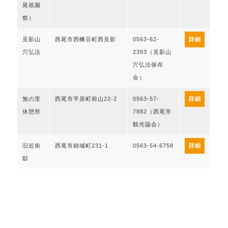
尾祇園
祭）
見影山
西尾市西幡豆町西見影
0563-62-
詳細
穴弘法
2393（見影山
穴弘法保存
会）
無の里
西尾市平原町前山22-2
0563-57-
詳細
休憩所
7882（西尾市
観光協会）
旧近衛
西尾市錦城町231-1
0563-54-6758
詳細
邸