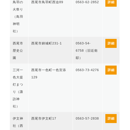
鳥羽の
西尾市鳥羽町西迫89
0563-62-2852
詳細
火祭り
（鳥羽
神明
社）
西尾市
西尾市錦城町231-1
0563-54-
詳細
歴史公
6758（旧近衛
園
邸）
三河一
西尾市一色町一色宮添
0563-73-4276
詳細
色大提
129
灯まつ
り（諏
訪神
社）
伊文神
西尾市伊文町17
0563-57-2838
詳細
社（西