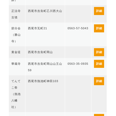
跡）
正法寺
西尾市吉良町乙川西大山
詳細
古墳
節分会
西尾市瓦町21
0563-57-5043
詳細
（勝山
寺）
黄金堤
西尾市吉良町岡山
詳細
華蔵寺
西尾市吉良町岡山山王山
0563-35-0935
詳細
59
てんて
西尾市熱池町神田103
詳細
こ祭
（熱池
八幡
社）