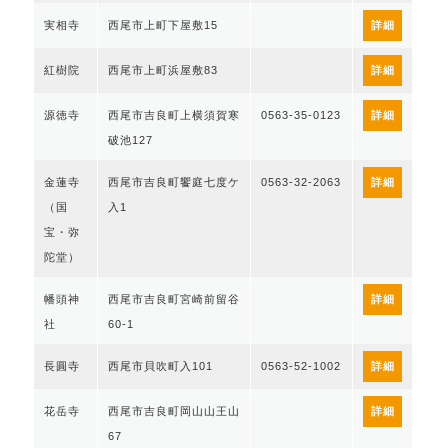
実相寺
西尾市上町下屋敷15
詳細
紅樹院
西尾市上町浜屋敷83
詳細
源徳寺
西尾市吉良町上横須賀寒
0563-35-0123
詳細
破池127
金蓮寺
西尾市吉良町饗庭七度ケ
0563-32-2063
詳細
（国
入1
宝・弥
陀堂）
幡頭神
西尾市吉良町宮崎前留谷
詳細
社
60-1
長圓寺
西尾市貝吹町入101
0563-52-1002
詳細
花岳寺
西尾市吉良町岡山山王山
詳細
67