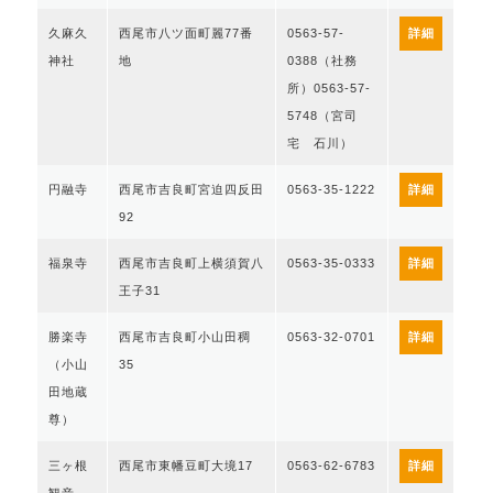
久麻久
西尾市八ツ面町麗77番
0563-57-
詳細
神社
地
0388（社務
所）0563-57-
5748（宮司
宅 石川）
円融寺
西尾市吉良町宮迫四反田
0563-35-1222
詳細
92
福泉寺
西尾市吉良町上横須賀八
0563-35-0333
詳細
王子31
勝楽寺
西尾市吉良町小山田稠
0563-32-0701
詳細
（小山
35
田地蔵
尊）
三ヶ根
西尾市東幡豆町大境17
0563-62-6783
詳細