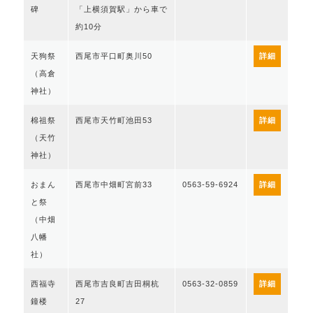
碑
「上横須賀駅」から車で
約10分
天狗祭
西尾市平口町奥川50
詳細
（高倉
神社）
棉祖祭
西尾市天竹町池田53
詳細
（天竹
神社）
おまん
西尾市中畑町宮前33
0563-59-6924
詳細
と祭
（中畑
八幡
社）
西福寺
西尾市吉良町吉田桐杭
0563-32-0859
詳細
鐘楼
27