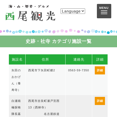
コンテンツへスキップ
MENU
史跡・社寺 カテゴリ施設一覧
施設名
住所
連絡先
詳細
矢田の
西尾市下矢田町郷2
0563-59-7350
詳細
おかげ
ん（養
寿寺）
白瀬南
西尾市吉良町瀬戸宮西
詳細
極探検
13（西林寺）
隊長墓
名古屋鉄道