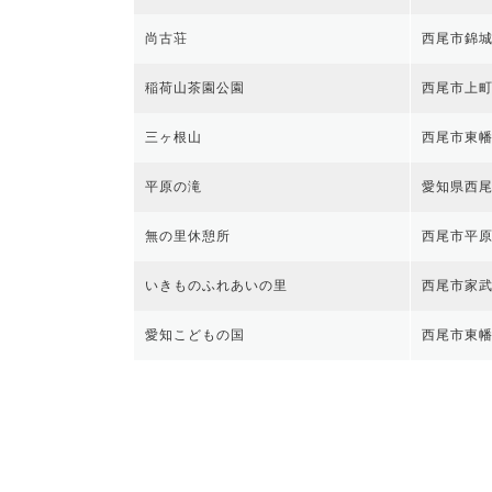
尚古荘
西尾市錦城町
稲荷山茶園公園
西尾市上
三ヶ根山
西尾市東
平原の滝
愛知県西
無の里休憩所
西尾市平原
いきものふれあいの里
西尾市家武
愛知こどもの国
西尾市東幡