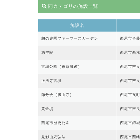
同カテゴリの施設一覧
施設名
憩の農園ファーマーズガーデン
西尾市斉藤
源空院
西尾市西浅
古城公園（東条城跡）
西尾市吉
正法寺古墳
西尾市吉
節分会（勝山寺）
西尾市瓦町
黄金堤
西尾市吉
西尾市歴史公園
西尾市錦城町
見影山穴弘法
西尾市西