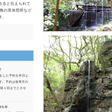
あると伝えられて
、無の里休憩所など
す。
せ
いました予約を本日よ
す。予約は使用月の
人様１回までとさせ
知らせ