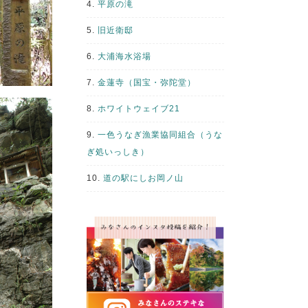
4.
平原の滝
5.
旧近衛邸
6.
大浦海水浴場
7.
金蓮寺（国宝・弥陀堂）
8.
ホワイトウェイブ21
9.
一色うなぎ漁業協同組合（うな
ぎ処いっしき）
10.
道の駅にしお岡ノ山