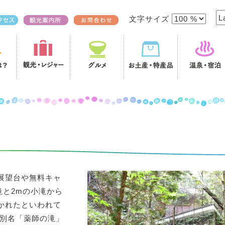
文字サイズ
展望台や無料キャ
滝と2mの小滝から
かれたといわれて
、別名「薬師の滝」