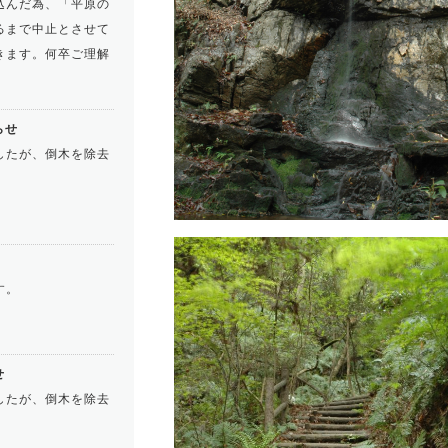
込んだ為、「平原の
るまで中止とさせて
きます。何卒ご理解
らせ
したが、倒木を除去
す。
せ
したが、倒木を除去