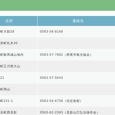
住所
連絡先
町大割28
0563-56-8168
井町札木30
良町駮馬城山地内
0563-57-7882（西尾市観光協会）
良町乙川西大山
21
0563-57-5043
良町岡山
231-1
0563-54-6758（旧近衛邸）
幡豆町西見影
0563-62-2393（見影山穴弘法保存会）