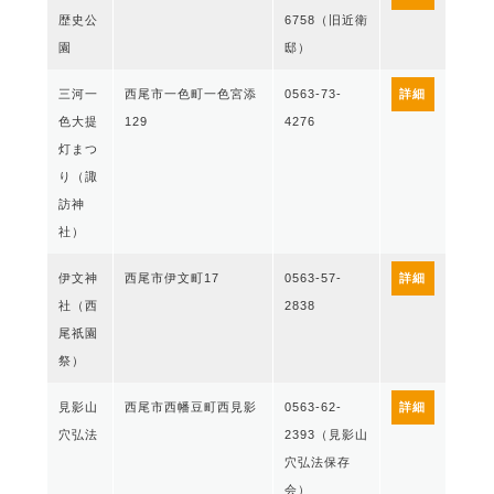
歴史公
6758（旧近衛
園
邸）
三河一
西尾市一色町一色宮添
0563-73-
詳細
色大提
129
4276
灯まつ
り（諏
訪神
社）
伊文神
西尾市伊文町17
0563-57-
詳細
社（西
2838
尾祇園
祭）
見影山
西尾市西幡豆町西見影
0563-62-
詳細
穴弘法
2393（見影山
穴弘法保存
会）