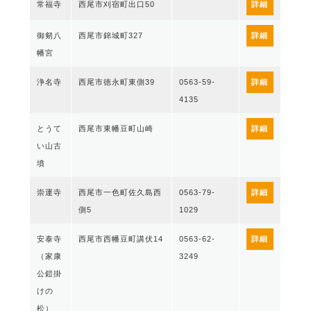
常福寺
西尾市刈宿町出口50
詳細
御剱八
西尾市錦城町327
詳細
幡宮
浄名寺
西尾市徳永町東側39
0563-59-
詳細
4135
とうて
西尾市東幡豆町山崎
詳細
い山古
墳
崇運寺
西尾市一色町佐久島西
0563-79-
詳細
側5
1029
安泰寺
西尾市西幡豆町講伏14
0563-62-
詳細
（家康
3249
公鎧掛
けの
松）