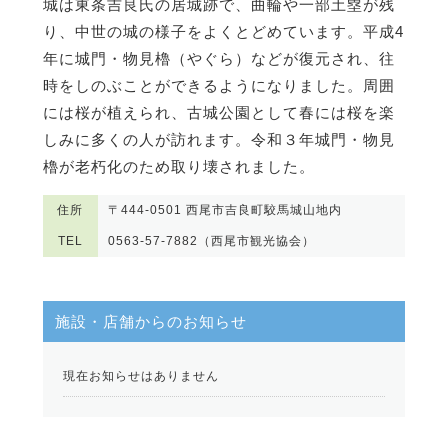
城は東条吉良氏の居城跡で、曲輪や一部土塁が残
り、中世の城の様子をよくとどめています。平成4
年に城門・物見櫓（やぐら）などが復元され、往
時をしのぶことができるようになりました。周囲
には桜が植えられ、古城公園として春には桜を楽
しみに多くの人が訪れます。令和３年城門・物見
櫓が老朽化のため取り壊されました。
住所
〒444-0501 西尾市吉良町駮馬城山地内
TEL
0563-57-7882（西尾市観光協会）
施設・店舗からのお知らせ
現在お知らせはありません