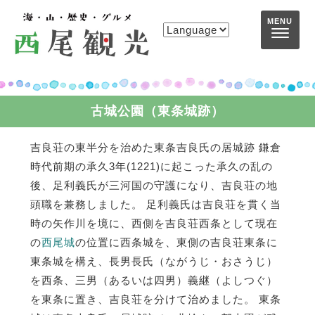
コンテンツへスキップ
MENU
古城公園（東条城跡）
吉良荘の東半分を治めた東条吉良氏の居城跡 鎌倉
時代前期の承久3年(1221)に起こった承久の乱の
後、足利義氏が三河国の守護になり、吉良荘の地
頭職を兼務しました。 足利義氏は吉良荘を貫く当
時の矢作川を境に、西側を吉良荘西条として現在
の
西尾城
の位置に西条城を、東側の吉良荘東条に
東条城を構え、長男長氏（ながうじ・おさうじ）
を西条、三男（あるいは四男）義継（よしつぐ）
を東条に置き、吉良荘を分けて治めました。 東条