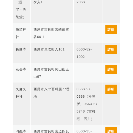
（国
ケ入1
2063
宝・弥
陀堂）
幡頭神
西尾市吉良町宮崎前留
詳細
社
谷60-1
長圓寺
西尾市貝吹町入101
0563-52-
詳細
1002
花岳寺
西尾市吉良町岡山山王
詳細
山67
久麻久
西尾市八ツ面町麗77番
0563-57-
詳細
神社
地
0388（社務
所）0563-57-
5748（宮司
宅 石川）
円融寺
西尾市吉良町宮迫四反
0563-35-
詳細