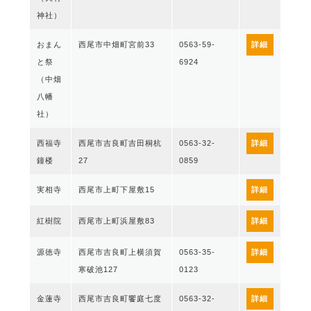
神社）
おまん
西尾市中畑町宮前33
0563-59-
詳細
と祭
6924
（中畑
八幡
社）
西福寺
西尾市吉良町吉田桐杭
0563-32-
詳細
鐘楼
27
0859
実相寺
西尾市上町下屋敷15
詳細
紅樹院
西尾市上町浜屋敷83
詳細
源徳寺
西尾市吉良町上横須賀
0563-35-
詳細
寒破池127
0123
金蓮寺
西尾市吉良町饗庭七度
0563-32-
詳細