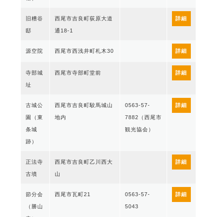
旧糟谷
西尾市吉良町荻原大道
詳細
邸
通18-1
源空院
西尾市西浅井町札木30
詳細
寺部城
西尾市寺部町堂前
詳細
址
古城公
西尾市吉良町駮馬城山
0563-57-
詳細
園（東
地内
7882（西尾市
条城
観光協会）
跡）
正法寺
西尾市吉良町乙川西大
詳細
古墳
山
節分会
西尾市瓦町21
0563-57-
詳細
（勝山
5043