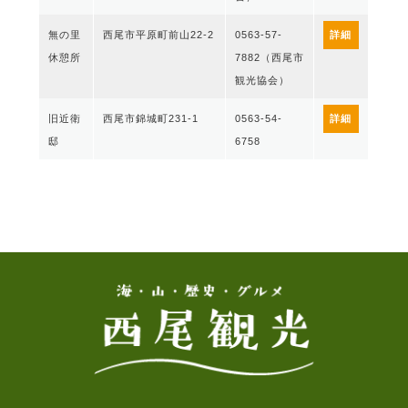
無の里
西尾市平原町前山22-2
0563-57-
詳細
休憩所
7882（西尾市
観光協会）
旧近衛
西尾市錦城町231-1
0563-54-
詳細
邸
6758