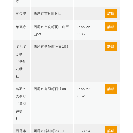
寺）
黄金堤
西尾市吉良町岡山
詳細
華蔵寺
西尾市吉良町岡山山王
0563-35-
詳細
山59
0935
てんて
西尾市熱池町神田103
詳細
こ祭
（熱池
八幡
社）
鳥羽の
西尾市鳥羽町西迫89
0563-62-
詳細
火祭り
2852
（鳥羽
神明
社）
西尾市
西尾市錦城町231-1
0563-54-
詳細