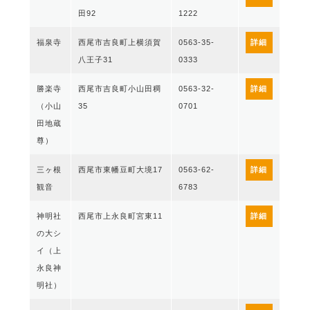
田92
1222
福泉寺
西尾市吉良町上横須賀
0563-35-
詳細
八王子31
0333
勝楽寺
西尾市吉良町小山田稠
0563-32-
詳細
（小山
35
0701
田地蔵
尊）
三ヶ根
西尾市東幡豆町大境17
0563-62-
詳細
観音
6783
神明社
西尾市上永良町宮東11
詳細
の大シ
イ（上
永良神
明社）