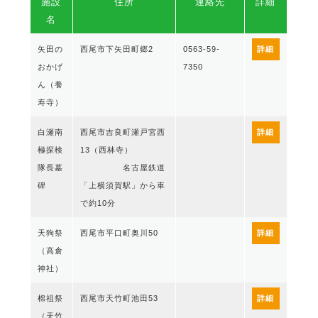
施設
住所
連絡先
詳細
名
矢田の
西尾市下矢田町郷2
0563-59-
詳細
おかげ
7350
ん（養
寿寺）
白瀬南
西尾市吉良町瀬戸宮西
詳細
極探検
13（西林寺）
隊長墓
名古屋鉄道
碑
「上横須賀駅」から車
で約10分
天狗祭
西尾市平口町奥川50
詳細
（高倉
神社）
棉祖祭
西尾市天竹町池田53
詳細
（天竹