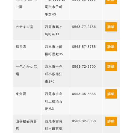
ご園
尾市市子町
平加43
カテキン堂
西尾市鶴ヶ
0563-77-2136
詳細
崎町4-11
晴月園
西尾市上町
0563-57-3755
詳細
横町屋敷35
一色さかな広
西尾市一色
0563-72-3700
詳細
場
町小薮船江
東176
東角園
西尾市吉良
0563-35-3555
詳細
町上横須賀
菱池3
山善糟谷海苔
西尾市吉良
0563-32-0050
詳細
店
町吉田東郷