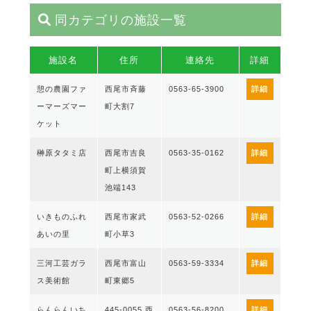
同カテゴリの施設一覧
施設名
住所
連絡先
詳細
憩の農園ファ
西尾市斉藤
0563-65-3900
詳細
ーマーズマー
町大割7
ケット
榊原タタミ店
西尾市吉良
0563-35-0162
詳細
町上横須賀
池端143
いきものふれ
西尾市家武
0563-52-0266
詳細
あいの里
町小草3
三河工芸ガラ
西尾市富山
0563-59-3334
詳細
ス美術館
町東郷5
らんらんいち
445-0055 西
0563-56-8200
詳細