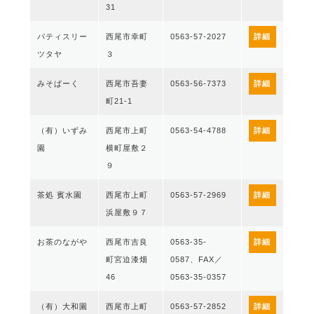
31
パティスリー
西尾市幸町
0563-57-2027
詳細
ツタヤ
３
みそぱーく
西尾市吾妻
0563-56-7373
詳細
町21-1
（有）いずみ
西尾市上町
0563-54-4788
詳細
園
横町屋敷２
９
茶処 賓水園
西尾市上町
0563-57-2969
詳細
浜屋敷９７
お茶のながや
西尾市吉良
0563-35-
詳細
町宮迫漆畑
0587、FAX／
46
0563-35-0357
（有）大和園
西尾市上町
0563-57-2852
詳細