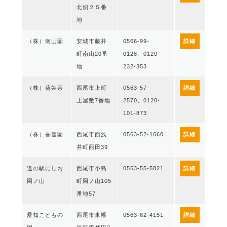
北側２５番
地
（株）南山園
安城市藤井
0566-99-
詳細
町南山20番
0128、0120-
地
232-353
（株）葵製茶
西尾市上町
0563-57-
詳細
上屋敷7番地
2570、0120-
101-873
（株）香嘉園
西尾市西浅
0563-52-1660
詳細
井町西田39
道の駅にしお
西尾市小島
0563-55-5821
詳細
岡ノ山
町岡ノ山105
番地57
愛知こどもの
西尾市東幡
0563-62-4151
詳細