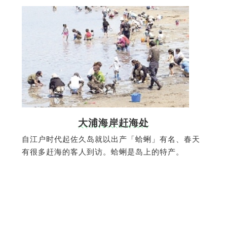
大浦海岸赶海处
自江户时代起佐久岛就以出产「蛤蜊」有名、春天
有很多赶海的客人到访。蛤蜊是岛上的特产。