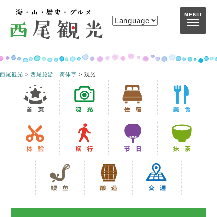
コンテンツへスキップ
MENU
西尾観光
>
西尾旅游 简体字
>
观光