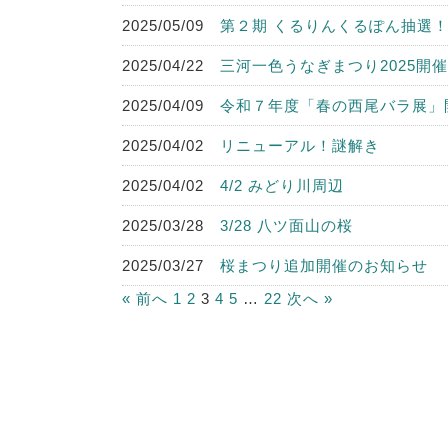
2025/05/09
第２期 くるりんくるぽん抽選
2025/04/22
三河一色うなぎまつり2025開
2025/04/09
令和７年度「春の西尾バラ展」
2025/04/02
リニューアル！謎解き
2025/04/02
4/2 みどり川周辺
2025/03/28
3/28 八ツ面山の桜
2025/03/27
桜まつり追加開催のお知らせ
« 前へ
1
2
3
4
5
…
22
次へ »