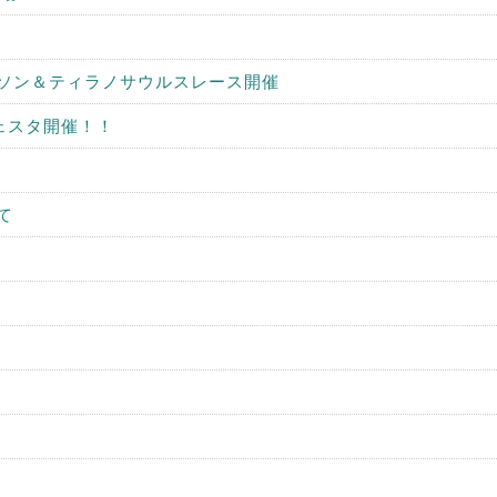
ラソン＆ティラノサウルスレース開催
ェスタ開催！！
て
況