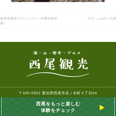
新商品開発プロジェクト＜好事例報告
2/23 ふれあいの道
投稿ナビゲーション
書＞
〒445-0852 愛知県西尾市花ノ木町４丁目64
TEL:0563-57-7882 FAX:0563-57-2261
西尾をもっと楽しむ
Copyrights © 西尾市観光協会 2017-2018
体験をチェック