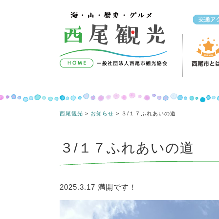
コンテンツへスキップ
西尾観光
>
お知らせ
>
３/１７ふれあいの道
３/１７ふれあいの道
2025.3.17 満開です！