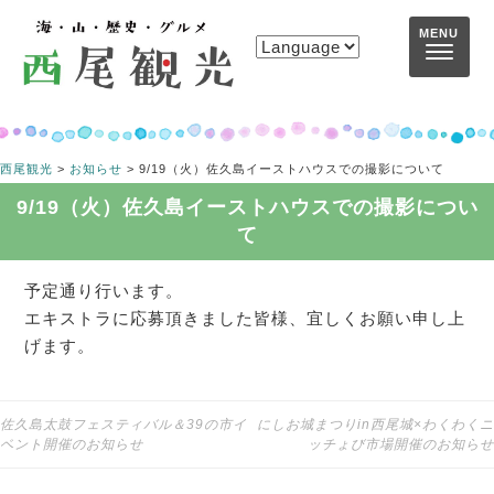
コンテンツへスキップ
MENU
西尾観光
>
お知らせ
>
9/19（火）佐久島イーストハウスでの撮影について
9/19（火）佐久島イーストハウスでの撮影につい
て
予定通り行います。
エキストラに応募頂きました皆様、宜しくお願い申し上
げます。
佐久島太鼓フェスティバル＆39の市イ
にしお城まつりin西尾城×わくわくニ
投稿ナビゲーション
ベント開催のお知らせ
ッチょび市場開催のお知らせ