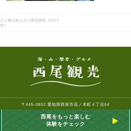
三ヶ根山あじさい開花状況（2023
投稿ナビゲーション
年）
〒445-0852 愛知県西尾市花ノ木町４丁目64
TEL:0563-57-7882 FAX:0563-57-2261
西尾をもっと楽しむ
Copyrights © 西尾市観光協会 2017-2018
体験をチェック