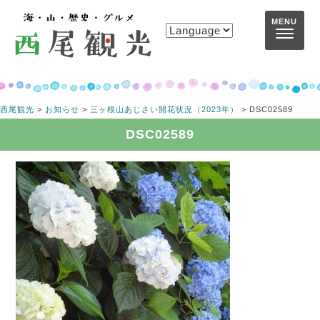
コンテンツへスキップ
MENU
西尾観光
>
お知らせ
>
三ヶ根山あじさい開花状況（2023年）
>
DSC02589
DSC02589