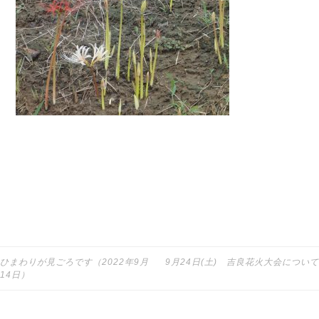
ひまわりが見ごろです（2022年9月
9月24日(土) 吉良花火大会について
投稿ナビゲーション
14日）