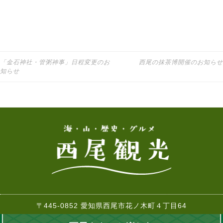
「金石神社・管粥神事」日程変更のお
西尾の抹茶博開催のお知らせ
投稿ナビゲーション
知らせ
〒445-0852 愛知県西尾市花ノ木町４丁目64
TEL:0563-57-7882 FAX:0563-57-2261