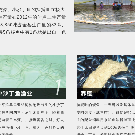
资源。小沙丁鱼的採捕量在极大
产量在2012年的时点上生产量
3,350吨占全县生产量的82％、
每5条鳗鱼中有1条就是出自一色
太平洋马里亚纳海沟附近出生的小沙丁
特能吃的鳗鱼、一天可以吃其体
（鳗鱼的幼鱼）从年末到春季、随着黑
度的饵食（成鱼时）。饵食是把
朝向着日本河川。接近黄昏之时、灯火
主的配合饲料用水和鱼油搅拌而
明中渔捕小沙丁鱼、成为一色町冬日的
这个原因鳗鱼长到100g必须早·
道风景线。
饵食。可是、发现鳗鱼有病不舒