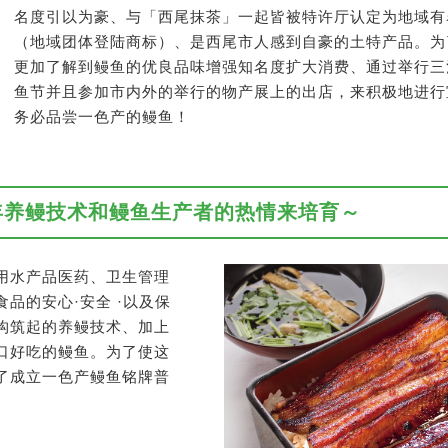
名度引以为豪、与「西尾抹茶」一起皆被特许厅认定为地域有
（地域团体登陆商标）、是西尾市人感到自豪的土特产品。为
更加了解到鳗鱼的优良品味增强知名度扩大消费、通过举行三
鱼节并且参加市内外的举行的物产展上的出店，来积极地进行
务必品尝一色产的鳗鱼！
年养鳗技术和鳗鱼生产者的热情来培育～
用水产品医药、卫生管理
品的安心·安全 ·以及保
构筑起的养鳗技术、加上
口好吃的鳗鱼。为了使这
了成立一色产鳗鱼铭牌普