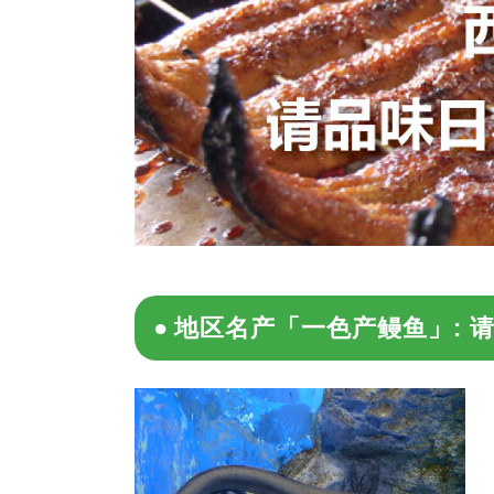
地区名产「一色产鳗鱼」: 