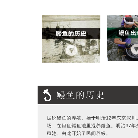
据说鳗鱼的养殖、始于明治12年东京深川
场、在鲤鱼鲻鱼池里混养鳗鱼。明治37年
殖池、由此开始了民间养鳗。