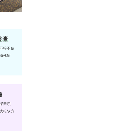
检查
不得不使
物残留
信
探索积
质松软方