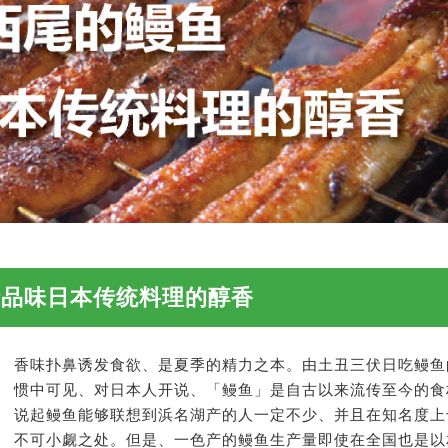
请品味日本传统料理的醇香
香味扑鼻诱发食欲、是夏季的精力之本。由土丑三伏日吃鳗鱼
惯中可见、对日本人开说、「鳗鱼」是自古以来流传至今的食
说起鳗鱼能够联想到浜名湖产的人一定不少、并且在知名度上
不可小觑之处。但是、一色产的鳗鱼生产量即使在全国也是以