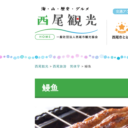
コンテンツへスキップ
西尾観光
>
西尾旅游 简体字
>
鳗鱼
鳗鱼