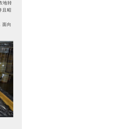
农地转
并且昭
，面向