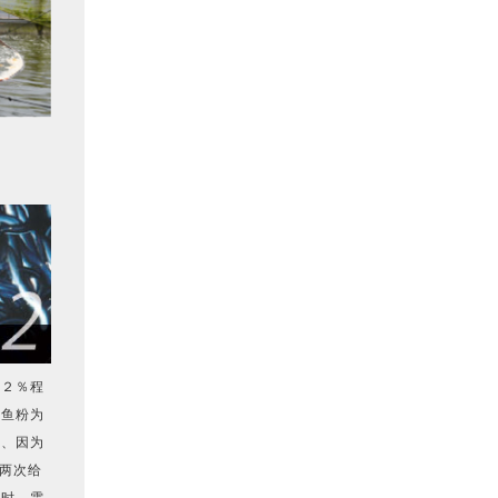
重２％程
以鱼粉为
成、因为
晚两次给
服时、需