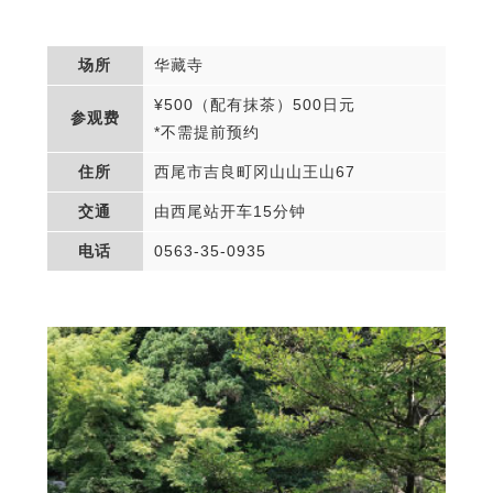
场所
华藏寺
¥500（配有抹茶）500日元
参观费
*不需提前预约
住所
西尾市吉良町冈山山王山67
交通
由西尾站开车15分钟
电话
0563-35-0935