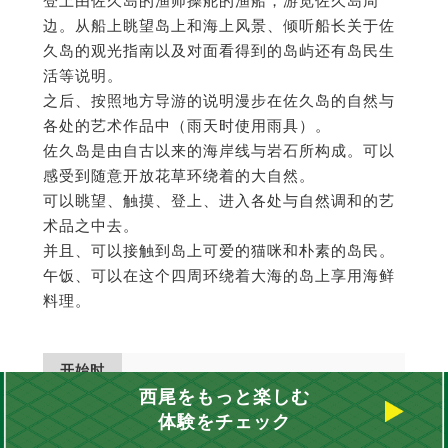
登上由佐久岛的渔师操舵的渔船，游览佐久岛周
边。从船上眺望岛上和海上风景、倾听船长关于佐
久岛的观光指南以及对面看得到的岛屿还有岛民生
活等说明。
之后、按照地方导游的说明漫步在佐久岛的自然与
各处的艺术作品中（雨天时使用雨具）。
佐久岛是由自古以来的海岸线与岩石所构成。可以
感受到随意开放花草环绕着的大自然。
可以眺望、触摸、登上、进入各处与自然调和的艺
术品之中去。
并且、可以接触到岛上可爱的猫咪和朴素的岛民。
午饭、可以在这个四周环绕着大海的岛上享用海鲜
料理。
开始时
8点15分
间
西尾をもっと楽しむ
体験をチェック
所要時
8小时