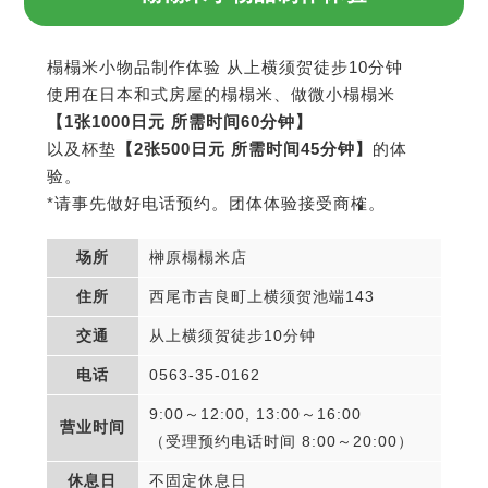
榻榻米小物品制作体验 从上横须贺徒步10分钟
使用在日本和式房屋的榻榻米、做微小榻榻米
【1张1000日元 所需时间60分钟】
以及杯垫
【2张500日元 所需时间45分钟】
的体
验。
*请事先做好电话预约。团体体验接受商榷。
场所
榊原榻榻米店
住所
西尾市吉良町上横须贺池端143
交通
从上横须贺徒步10分钟
电话
0563-35-0162
9:00～12:00, 13:00～16:00
营业时间
（受理预约电话时间 8:00～20:00）
休息日
不固定休息日