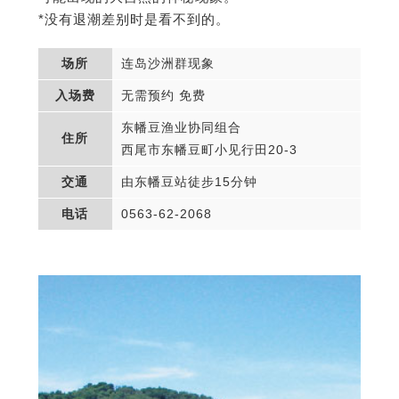
*没有退潮差别时是看不到的。
场所
连岛沙洲群现象
入场费
无需预约 免费
东幡豆渔业协同组合
住所
西尾市东幡豆町小见行田20-3
交通
由东幡豆站徒步15分钟
电话
0563-62-2068