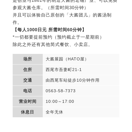
是创业与1861年的制造大酱的老铺产业、可以免费
参观大酱仓库。（所需时间30分钟）
并且可以体验自己原创的「大酱团儿」的酱汤制
作。
【每人1000日元 所需时间60分钟】
*一切都要提前预约（预约截止于一星期前）
除此之外还有其他简式餐饮、小卖店。
场所
大酱展园（HATO屋）
住所
西尾市吾妻町21-1
交通
由西尾车站徒步10分钟作用
电话
0563-58-7373
营业时间
10:00～17:00
休息日
全年无休