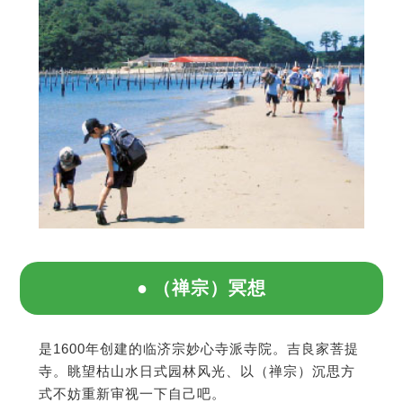
（禅宗）冥想
是1600年创建的临济宗妙心寺派寺院。吉良家菩提
寺。眺望枯山水日式园林风光、以（禅宗）沉思方
式不妨重新审视一下自己吧。