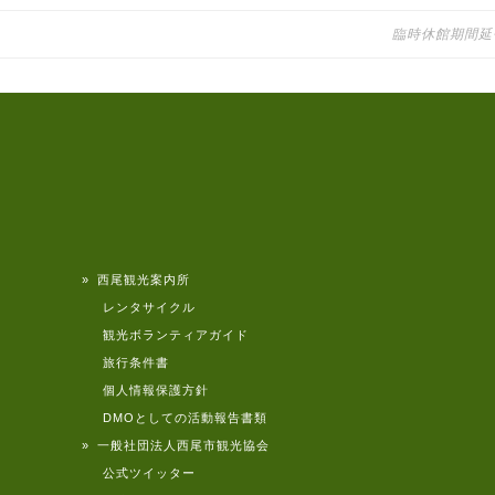
臨時休館期間延
» 西尾観光案内所
レンタサイクル
観光ボランティアガイド
旅行条件書
個人情報保護方針
DMOとしての活動報告書類
» 一般社団法人西尾市観光協会
公式ツイッター