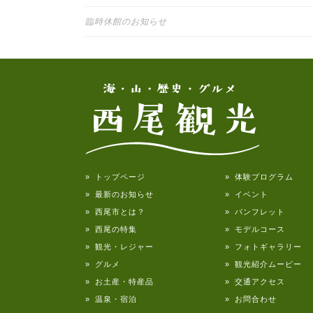
投稿ナビゲーション
臨時休館のお知らせ
» トップページ
» 体験プログラム
» 最新のお知らせ
» イベント
» 西尾市とは？
» パンフレット
» 西尾の特集
» モデルコース
» 観光・レジャー
» フォトギャラリー
» グルメ
» 観光紹介ムービー
» お土産・特産品
» 交通アクセス
» 温泉・宿泊
» お問合わせ