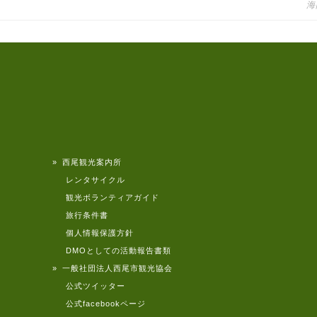
海
» 西尾観光案内所
レンタサイクル
観光ボランティアガイド
旅行条件書
個人情報保護方針
DMOとしての活動報告書類
» 一般社団法人西尾市観光協会
公式ツイッター
公式facebookページ