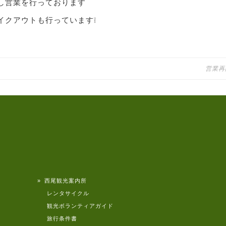
し営業を行っております
イクアウトも行っています❕
営業再
» 西尾観光案内所
レンタサイクル
観光ボランティアガイド
旅行条件書