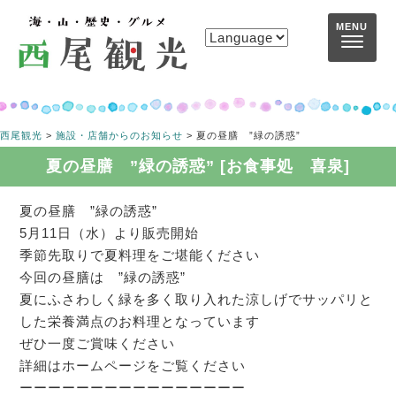
コンテンツへスキップ
MENU
西尾観光
>
施設・店舗からのお知らせ
>
夏の昼膳 ”緑の誘惑”
夏の昼膳 ”緑の誘惑” [お食事処 喜泉]
夏の昼膳 ”緑の誘惑”
5月11日（水）より販売開始
季節先取りで夏料理をご堪能ください
今回の昼膳は ”緑の誘惑”
夏にふさわしく緑を多く取り入れた涼しげでサッパリと
した栄養満点のお料理となっています
ぜひ一度ご賞味ください
詳細はホームページをご覧ください
ーーーーーーーーーーーーーーーー