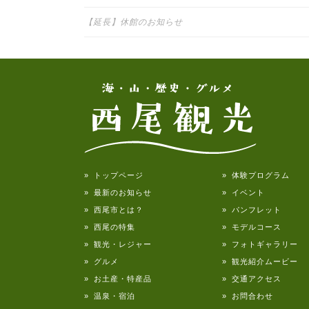
投稿ナビゲーション
【延長】休館のお知らせ
» トップページ
» 体験プログラム
» 最新のお知らせ
» イベント
» 西尾市とは？
» パンフレット
» 西尾の特集
» モデルコース
» 観光・レジャー
» フォトギャラリー
» グルメ
» 観光紹介ムービー
» お土産・特産品
» 交通アクセス
» 温泉・宿泊
» お問合わせ