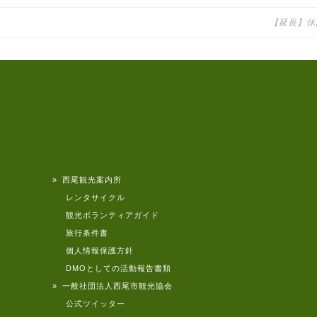
【延長】休
» 西尾観光案内所
レンタサイクル
観光ボランティアガイド
旅行条件書
個人情報保護方針
DMOとしての活動報告書類
» 一般社団法人西尾市観光協会
公式ツイッター