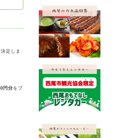
を決定しま
00円分
をプ