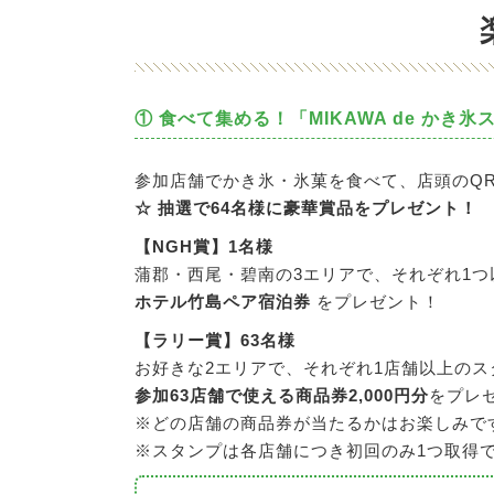
① 食べて集める！
「MIKAWA de かき
参加店舗でかき氷・氷菓を食べて、店頭のQ
☆ 抽選で64名様に豪華賞品をプレゼント！
【NGH賞】1名様
蒲郡・西尾・碧南の3エリアで、それぞれ1つ
ホテル竹島ペア宿泊券
をプレゼント！
【ラリー賞】63名様
お好きな2エリアで、それぞれ1店舗以上の
参加63店舗で使える商品券2,000円分
をプレ
※どの店舗の商品券が当たるかはお楽しみで
※スタンプは各店舗につき初回のみ1つ取得