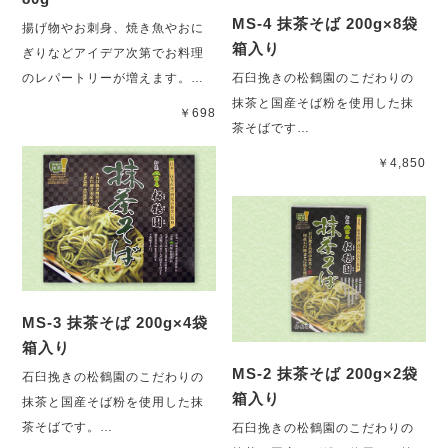
MS-4 抹茶そば 200g×8袋
揚げ物やお刺身、焼き魚やおに
箱入り
ぎりなどアイデア次第でお料理
のレパートリーが増えます。…
石臼挽きの松鶴園のこだわりの
抹茶と国産そば粉を使用した抹
￥698
茶そばです…
￥4,850
MS-3 抹茶そば 200g×4袋
箱入り
MS-2 抹茶そば 200g×2袋
石臼挽きの松鶴園のこだわりの
箱入り
抹茶と国産そば粉を使用した抹
茶そばです。…
石臼挽きの松鶴園のこだわりの