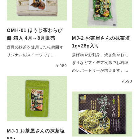
OMH-01 ほうじ茶わらび
餅 箱入 4月～8月販売
MJ-2 お茶屋さんの抹茶塩
1g×28p入り
西尾の抹茶を使用した松鶴園オ
リジナルのスイーツです。…
揚げ物やお刺身、焼き魚やおに
ぎりなどアイデア次第でお料理
￥980
のレパートリーが増えます。…
￥698
MJ-1 お茶屋さんの抹茶塩
80g