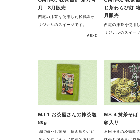
月～8月販売
じ茶わらび餅 箱
月販売
西尾の抹茶を使用した松鶴園オ
リジナルのスイーツです。…
西尾の抹茶を使用
リジナルのスイー
￥980
MJ-1 お茶屋さんの抹茶塩
MS-4 抹茶そば 
80g
箱入り
揚げ物やお刺身、焼き魚やおに
石臼挽きの松鶴園
ぎりなどアイデア次第でお料理
抹茶と国産そば粉