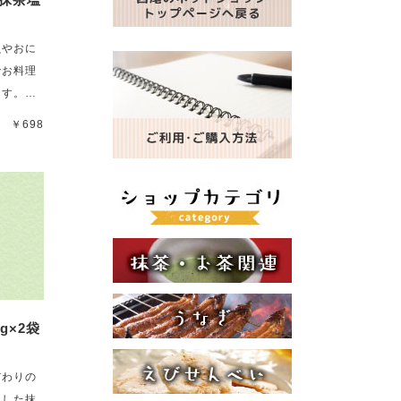
魚やおに
でお料理
ます。…
￥698
0g×2袋
だわりの
用した抹