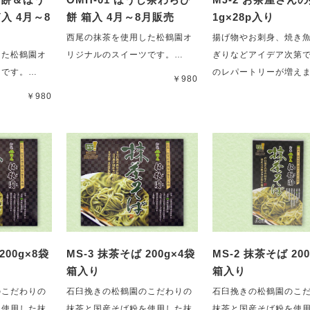
入 4月～8
餅 箱入 4月～8月販売
1g×28p入り
西尾の抹茶を使用した松鶴園オ
揚げ物やお刺身、焼き
した松鶴園オ
リジナルのスイーツです。…
ぎりなどアイデア次第
ツです。…
のレパートリーが増え
￥980
￥980
200g×8袋
MS-3 抹茶そば 200g×4袋
MS-2 抹茶そば 20
箱入り
箱入り
のこだわりの
石臼挽きの松鶴園のこだわりの
石臼挽きの松鶴園のこ
を使用した抹
抹茶と国産そば粉を使用した抹
抹茶と国産そば粉を使