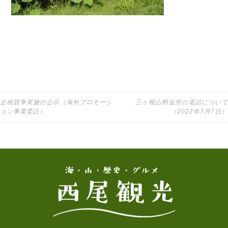
企画競争実施の公示（海外プロモーシ
三ヶ根山料金所の電話について
投稿ナビゲーション
ョン事業委託）
（2022年7月7日）