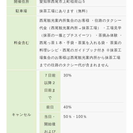
開催住所
愛知県西尾市上町稲荷山５
駐車場
抹茶工場にあります（無料）
西尾観光案内所集合のお客様 ・往路のタクシー
代金（西尾観光案内所→抹茶工場） ・工場見学
（抹茶の一服とプチスイーツ） ・茶摘み体験 ・
料金含む
西尾っ茶１本・手袋・茶葉を入れる袋・ 茶葉の
料理レシピ・西尾のガイドブック付き ※抹茶工
場集合のお客様は西尾観光案内所から抹茶工場
までの往路のタクシー代が含まれません
７日前
30%
以降２
日前ま
で
前日
40%
キャンセル
当日・
50％・100％
開始後
および