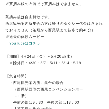
※茶摘み娘の衣装では茶摘みはできません。
茶摘み後は自由解散です。
西尾観光案内所集合の方は帰りのタクシー代金は含まれ
ておりません（茶畑から西尾駅まで徒歩で約40分）
※過去の体験ムービー
YouTubeはコチラ
【期間】4月24日（金）～5月20日(水)
※除外日：4/30・5/7・5/11・5/14・5/18
【集合時間】
・西尾観光案内所に集合の場合
（西尾駅西側の西尾コンベンションホー
ル１階）
午前の部は9：30 午後の部は13：00
・抹茶工場に集合の場合