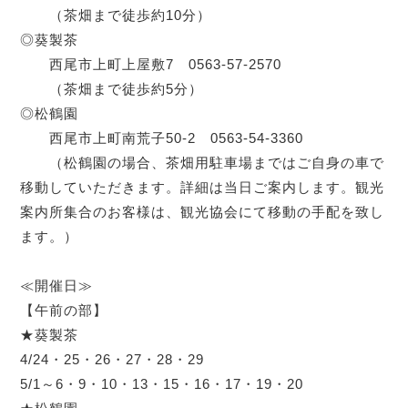
（茶畑まで徒歩約10分）
◎葵製茶
西尾市上町上屋敷7 0563-57-2570
（茶畑まで徒歩約5分）
◎松鶴園
西尾市上町南荒子50-2 0563-54-3360
（松鶴園の場合、茶畑用駐車場まではご自身の車で
移動していただきます。詳細は当日ご案内します。観光
案内所集合のお客様は、観光協会にて移動の手配を致し
ます。）
≪開催日≫
【午前の部】
★葵製茶
4/24・25・26・27・28・29
5/1～6・9・10・13・15・16・17・19・20