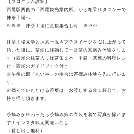
【プログラム詳細】
西尾駅西側の「西尾観光案内所」から相乗りタクシーで
抹茶工場へ
※※※ 抹茶工場に直接集合も可 ※※※
抹茶工場見学と抹茶一服＆プチスイーツを召し上がって
頂いた後に、茶畑に移動して一番茶の茶摘み体験をしま
す（西尾の抹茶入り緑茶缶１本・手袋・茶葉の料理レシ
ピ・西尾のガイドブック付き）。
※午後の部「あいや」の場合は茶摘み体験を先に行いま
す。
※摘んでいただける茶葉は、お渡しする袋１杯分で、お
持ち帰り頂きます。
茶摘みが終わったら茶摘み娘の衣装を着て写真が撮れま
す！インスタ映え間違いなし！
（貸し出し無料）