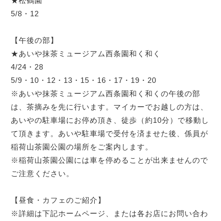
★松鶴園
5/8・12
【午後の部】
★あいや抹茶ミュージアム西条園和く和く
4/24・28
5/9・10・12・13・15・16・17・19・20
※あいや抹茶ミュージアム西条園和く和くの午後の部
は、茶摘みを先に行います。マイカーでお越しの方は、
あいやの駐車場にお停め頂き、徒歩（約10分）で移動し
て頂きます。あいや駐車場で受付を済ませた後、係員が
稲荷山茶園公園の場所をご案内します。
※稲荷山茶園公園には車を停めることが出来ませんので
ご注意ください。
【昼食・カフェのご紹介】
※詳細は下記ホームページ、または各お店にお問い合わ