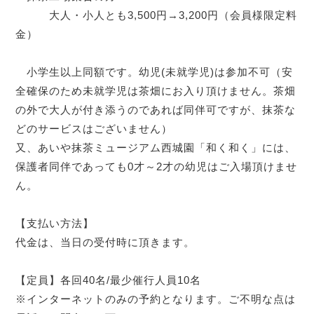
大人・小人とも3,500円→3,200円（会員様限定料
金）
小学生以上同額です。幼児(未就学児)は参加不可（安
全確保のため未就学児は茶畑にお入り頂けません。茶畑
の外で大人が付き添うのであれば同伴可ですが、抹茶な
どのサービスはございません）
又、あいや抹茶ミュージアム西城園「和く和く」には、
保護者同伴であっても0才～2才の幼児はご入場頂けませ
ん。
【支払い方法】
代金は、当日の受付時に頂きます。
【定員】各回40名/最少催行人員10名
※インターネットのみの予約となります。ご不明な点は