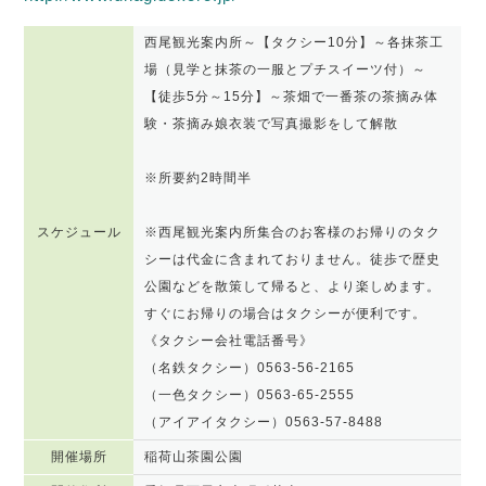
西尾観光案内所～【タクシー10分】～各抹茶工
場（見学と抹茶の一服とプチスイーツ付）～
【徒歩5分～15分】～茶畑で一番茶の茶摘み体
験・茶摘み娘衣装で写真撮影をして解散
※所要約2時間半
スケジュール
※西尾観光案内所集合のお客様のお帰りのタク
シーは代金に含まれておりません。徒歩で歴史
公園などを散策して帰ると、より楽しめます。
すぐにお帰りの場合はタクシーが便利です。
《タクシー会社電話番号》
（名鉄タクシー）0563-56-2165
（一色タクシー）0563-65-2555
（アイアイタクシー）0563-57-8488
開催場所
稲荷山茶園公園